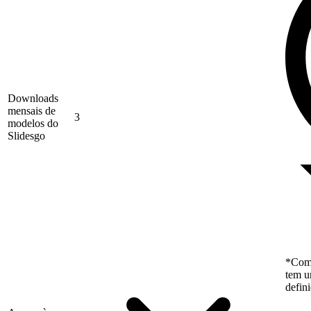
Downloads
mensais de
3
modelos do
Slidesgo
*Como
tem u
defin