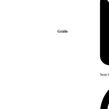
Grátis
Sem l