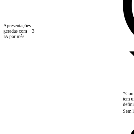
Apresentações
geradas com
3
IA por mês
*Como
tem u
defin
Sem l