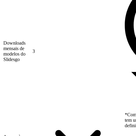
Downloads
mensais de
3
modelos do
Slidesgo
*Como
tem u
defin