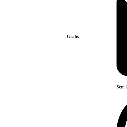
Grátis
Sem l