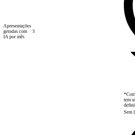
Apresentações
geradas com
3
IA por mês
*Como
tem u
defin
Sem l