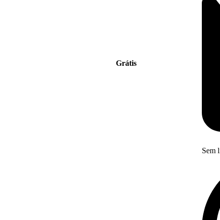
Grátis
Sem l