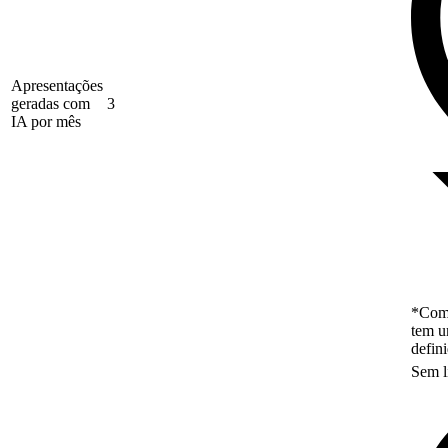
Apresentações
geradas com
3
IA por mês
*Como
tem u
defin
Sem l