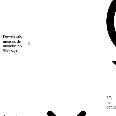
Downloads
mensais de
3
modelos do
Slidesgo
*Como
tem u
defin