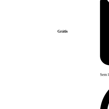
Grátis
Sem l