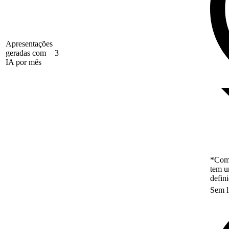
Apresentações
geradas com
3
IA por mês
*Como
tem u
defin
Sem l