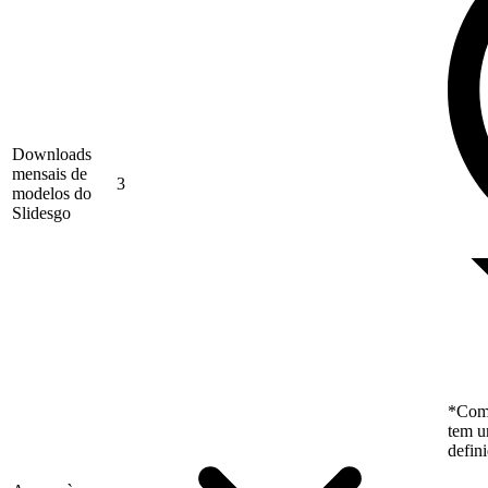
Downloads
mensais de
3
modelos do
Slidesgo
*Como
tem u
defin