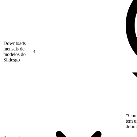
Downloads
mensais de
3
modelos do
Slidesgo
*Como
tem u
defin