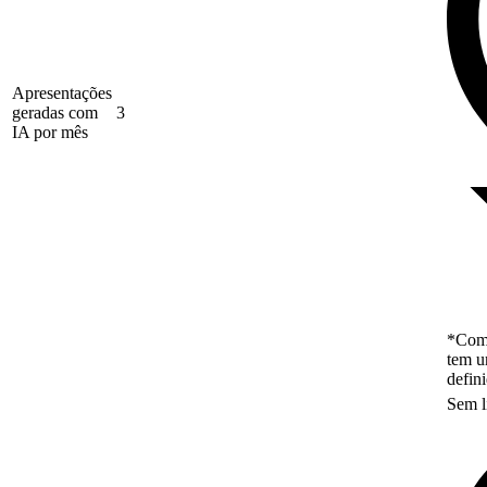
Apresentações
geradas com
3
IA por mês
*Como
tem u
defin
Sem l