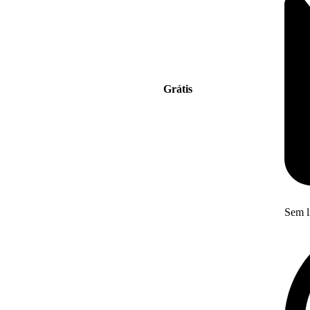
Grátis
Sem l