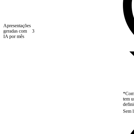
Apresentações
geradas com
3
IA por mês
*Como
tem u
defin
Sem l