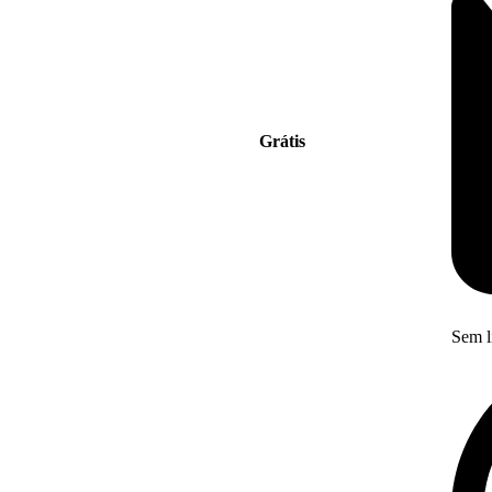
Grátis
Sem l