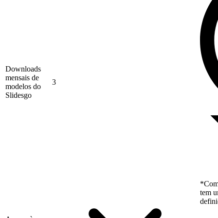
Downloads
mensais de
3
modelos do
Slidesgo
*Como
tem u
defin