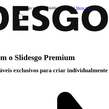
Slidesgo is also available in English!
Show me
com o Slidesgo Premium
áveis exclusivos para criar individualment