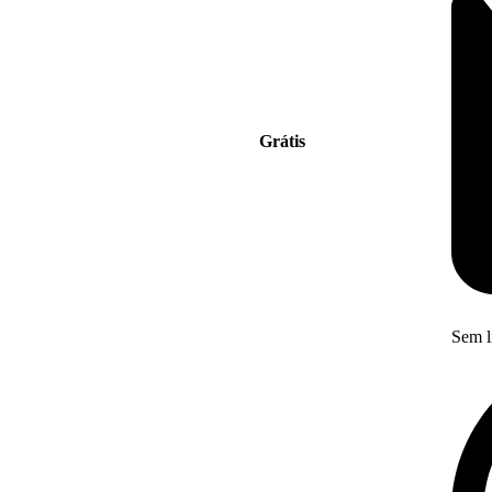
Grátis
Sem l