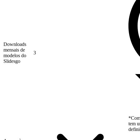
Downloads
mensais de
3
modelos do
Slidesgo
*Como
tem u
defin