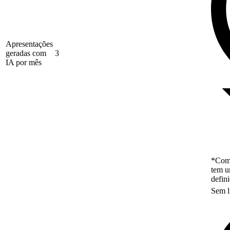
Apresentações
geradas com
3
IA por mês
*Como
tem u
defin
Sem l