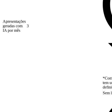
Apresentações
geradas com
3
IA por mês
*Como
tem u
defin
Sem l