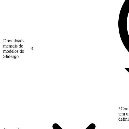
Downloads
mensais de
3
modelos do
Slidesgo
*Como
tem u
defin