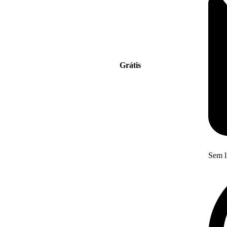
Grátis
Sem l