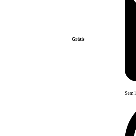
Grátis
Sem l