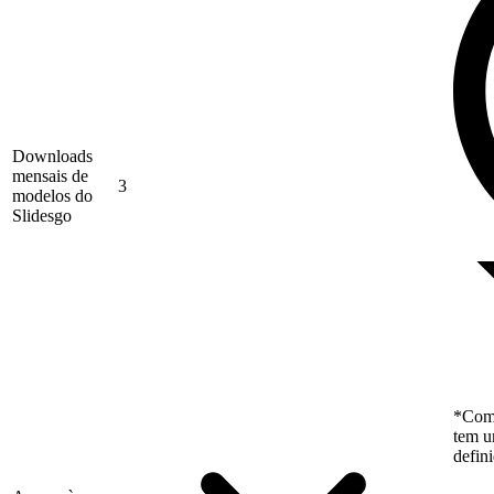
Downloads
mensais de
3
modelos do
Slidesgo
*Como
tem u
defin