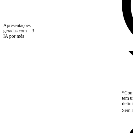
Apresentações
geradas com
3
IA por mês
*Como
tem u
defin
Sem l