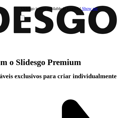
Slidesgo is also available in English!
Show me
com o Slidesgo Premium
áveis exclusivos para criar individualment