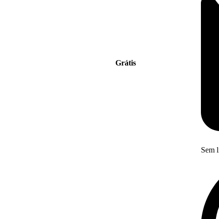
Grátis
Sem l