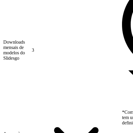
Downloads
mensais de
3
modelos do
Slidesgo
*Como
tem u
defin