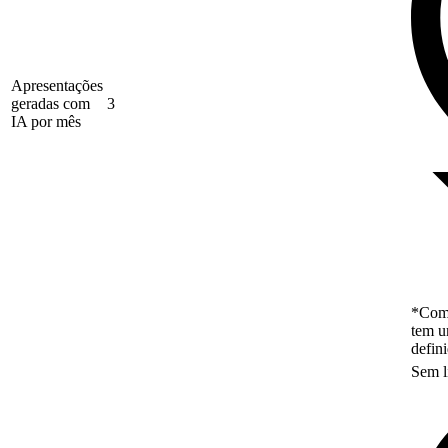
Apresentações
geradas com
3
IA por mês
*Como
tem u
defin
Sem l