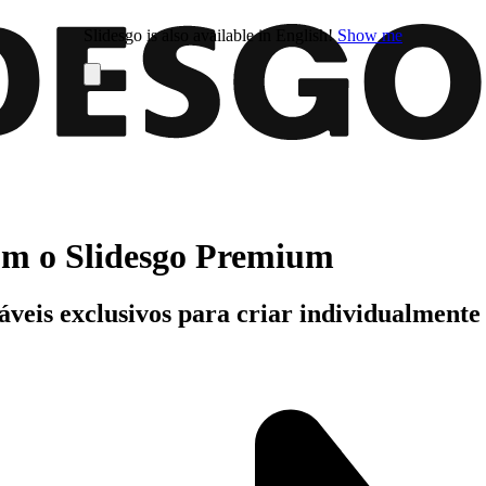
Slidesgo is also available in English!
Show me
com o Slidesgo Premium
áveis exclusivos para criar individualment