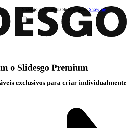
Slidesgo is also available in English!
Show me
com o Slidesgo Premium
áveis exclusivos para criar individualment