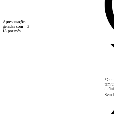
Apresentações
geradas com
3
IA por mês
*Como
tem u
defin
Sem l