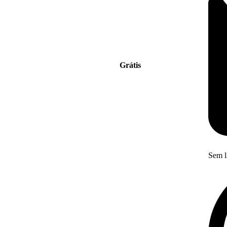
Grátis
Sem l