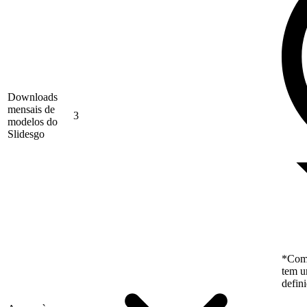
Downloads
mensais de
3
modelos do
Slidesgo
*Como
tem u
defin