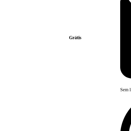
Grátis
Sem l