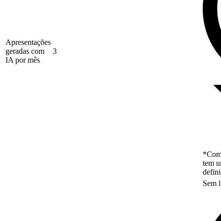
Apresentações
geradas com
3
IA por mês
*Como
tem u
defin
Sem l