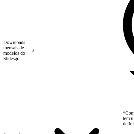
Downloads
mensais de
3
modelos do
Slidesgo
*Como
tem u
defin