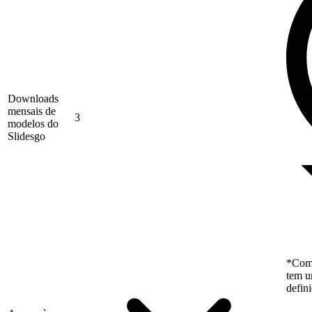
Downloads
mensais de
3
modelos do
Slidesgo
*Como
tem u
defin