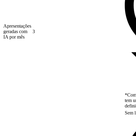
Apresentações
geradas com
3
IA por mês
*Como
tem u
defin
Sem l