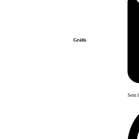
Grátis
Sem l