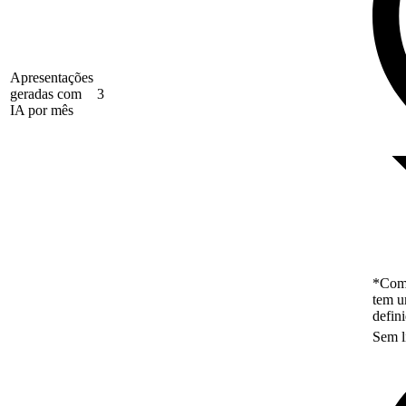
Apresentações
geradas com
3
IA por mês
*Como
tem u
defin
Sem l