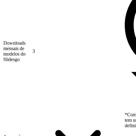
Downloads
mensais de
3
modelos do
Slidesgo
*Como
tem u
defin