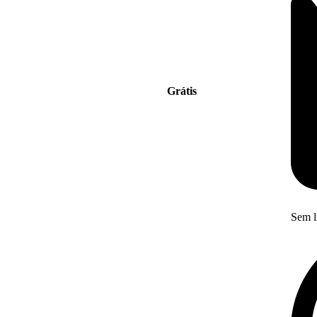
Grátis
Sem l