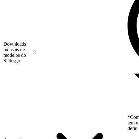
Downloads
mensais de
3
modelos do
Slidesgo
*Como
tem u
defin