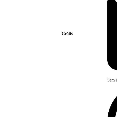
Grátis
Sem l