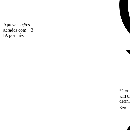
Apresentações
geradas com
3
IA por mês
*Como
tem u
defin
Sem l