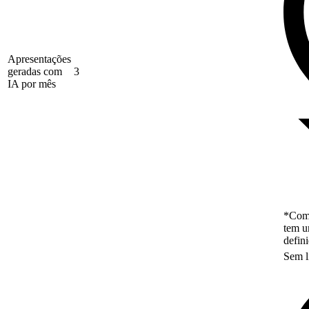
Apresentações
geradas com
3
IA por mês
*Como
tem u
defin
Sem l