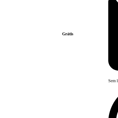
Grátis
Sem l