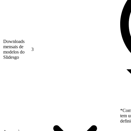
Downloads
mensais de
3
modelos do
Slidesgo
*Como
tem u
defin