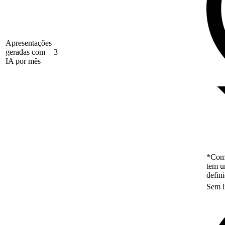
Apresentações
geradas com
3
IA por mês
*Como
tem u
defin
Sem l