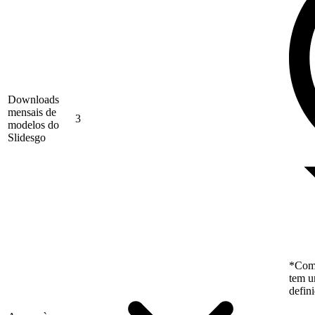
Downloads
mensais de
3
modelos do
Slidesgo
*Como
tem u
defin