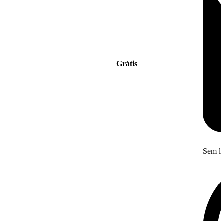
Grátis
Sem l