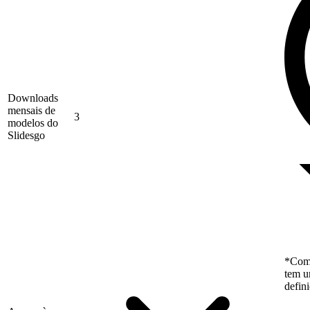
Downloads
mensais de
3
modelos do
Slidesgo
*Como
tem u
defin