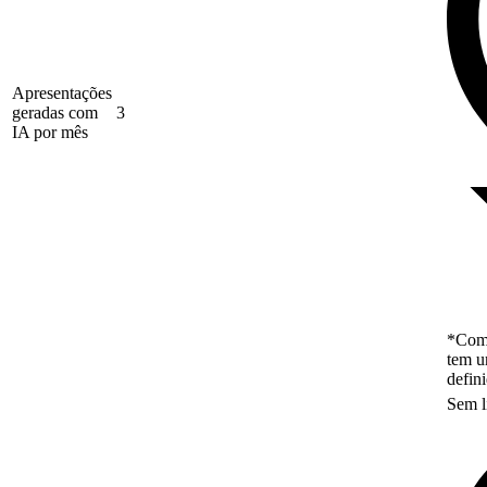
Apresentações
geradas com
3
IA por mês
*Como
tem u
defin
Sem l