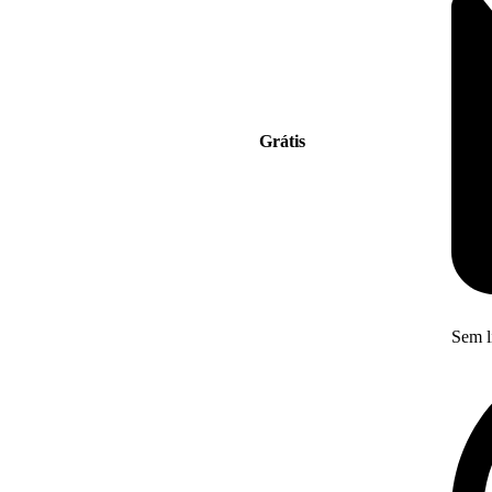
Grátis
Sem l