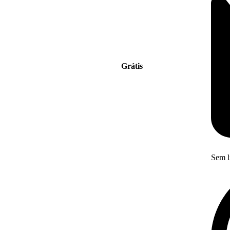
Grátis
Sem l