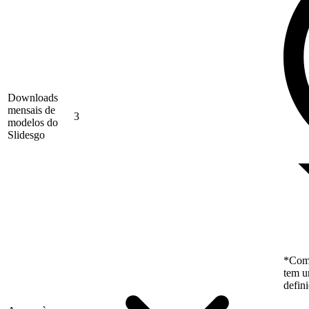
Downloads
mensais de
3
modelos do
Slidesgo
*Como
tem u
defin