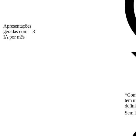
Apresentações
geradas com
3
IA por mês
*Como
tem u
defin
Sem l