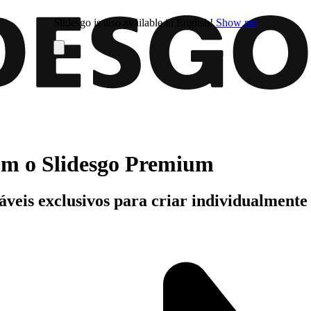
Slidesgo is also available in English!
Show me
com o Slidesgo Premium
áveis exclusivos para criar individualment