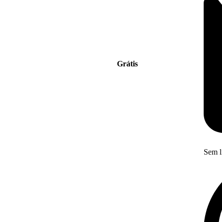
Grátis
Sem l