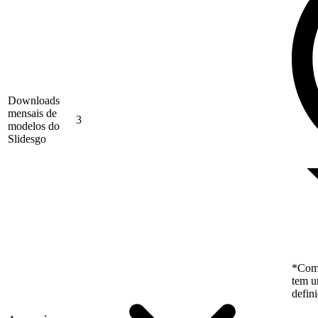
Downloads
mensais de
3
modelos do
Slidesgo
*Como
tem u
defin