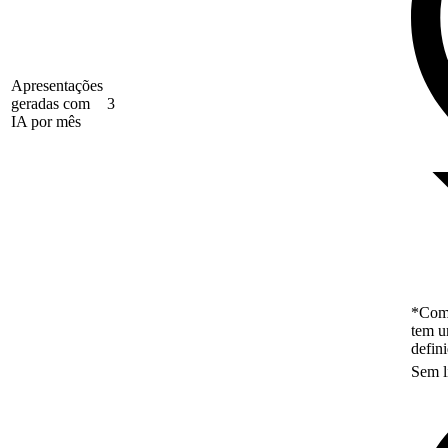
Apresentações
geradas com
3
IA por mês
*Como
tem u
defin
Sem l