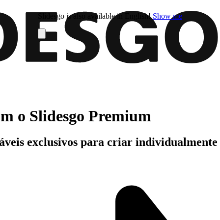
Slidesgo is also available in English!
Show me
com o Slidesgo Premium
áveis exclusivos para criar individualment