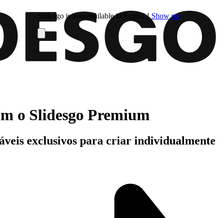
Slidesgo is also available in English!
Show me
com o Slidesgo Premium
áveis exclusivos para criar individualment