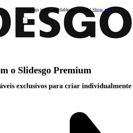
Slidesgo is also available in English!
Show me
com o Slidesgo Premium
áveis exclusivos para criar individualment