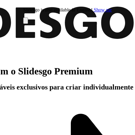
Slidesgo is also available in English!
Show me
com o Slidesgo Premium
áveis exclusivos para criar individualment