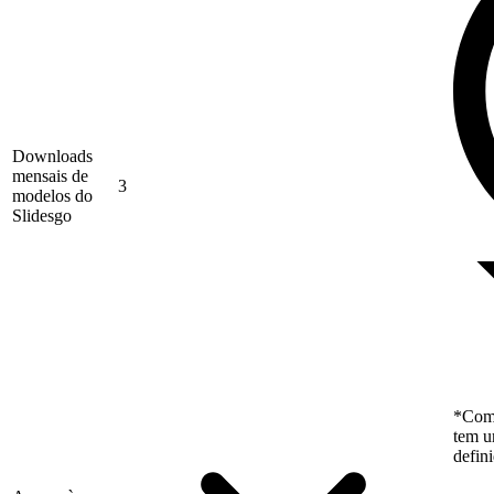
Downloads
mensais de
3
modelos do
Slidesgo
*Como
tem u
defin