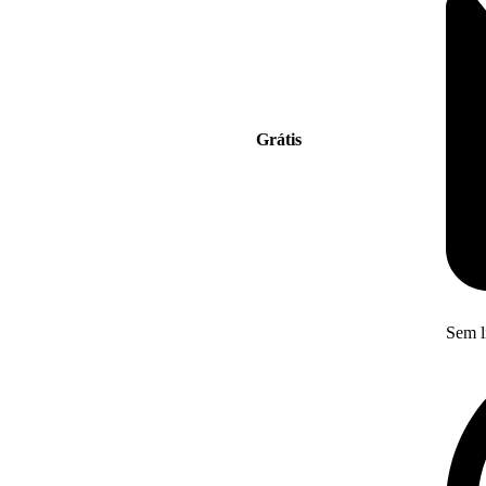
Grátis
Sem l