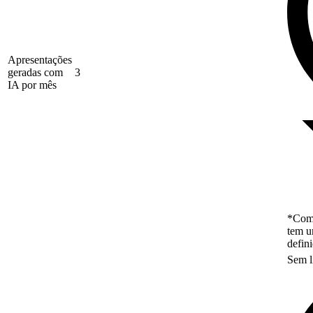
Apresentações
geradas com
3
IA por mês
*Como
tem u
defin
Sem l