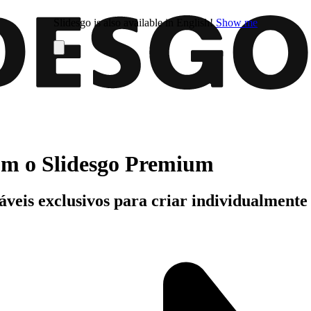
Slidesgo is also available in English!
Show me
com o Slidesgo Premium
áveis exclusivos para criar individualment