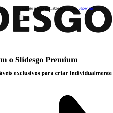
Slidesgo is also available in English!
Show me
com o Slidesgo Premium
áveis exclusivos para criar individualment