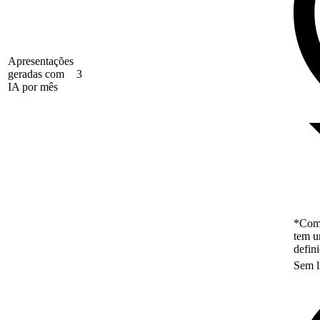
Apresentações
geradas com
3
IA por mês
*Como
tem u
defin
Sem l