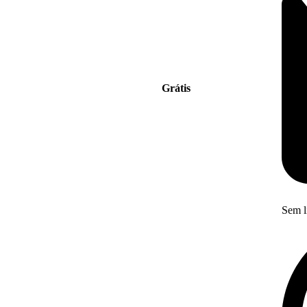
Grátis
Sem l