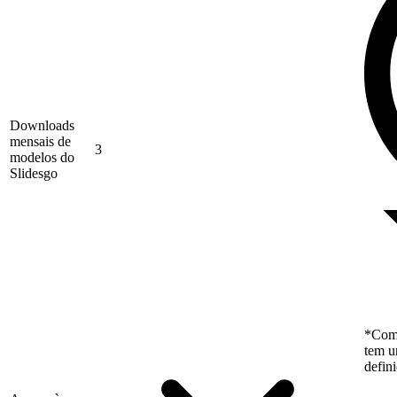
Downloads
mensais de
3
modelos do
Slidesgo
*Como
tem u
defin