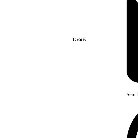
Grátis
Sem l