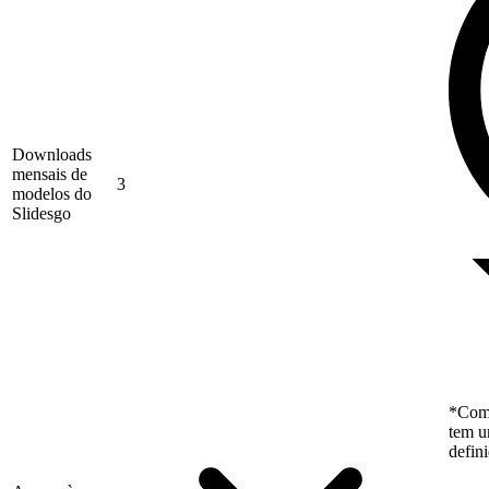
Downloads
mensais de
3
modelos do
Slidesgo
*Como
tem u
defin