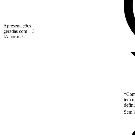
Apresentações
geradas com
3
IA por mês
*Como
tem u
defin
Sem l