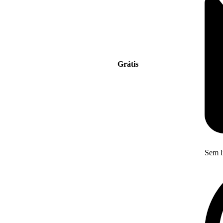
Grátis
Sem l