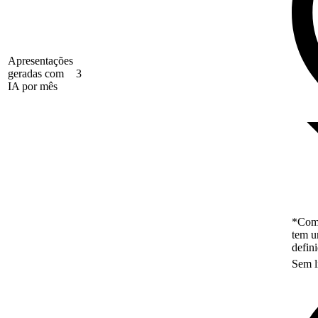
Apresentações
geradas com
3
IA por mês
*Como
tem u
defin
Sem l