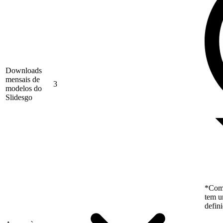
Downloads
mensais de
3
modelos do
Slidesgo
*Como
tem u
defin