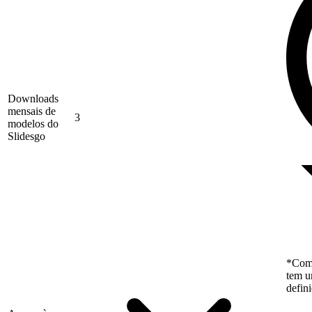
Downloads
mensais de
3
modelos do
Slidesgo
*Como
tem u
defin