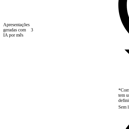
Apresentações
geradas com
3
IA por mês
*Como
tem u
defin
Sem l