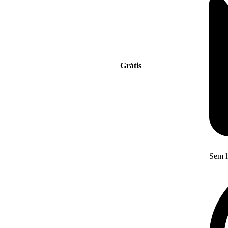
Grátis
Sem l