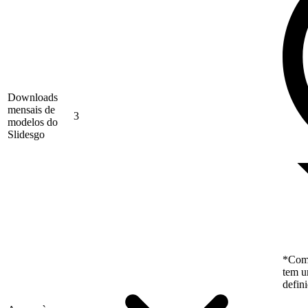
Downloads
mensais de
3
modelos do
Slidesgo
*Como
tem u
defin