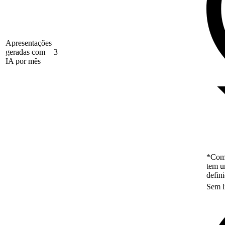
Apresentações
geradas com
3
IA por mês
*Como
tem u
defin
Sem l