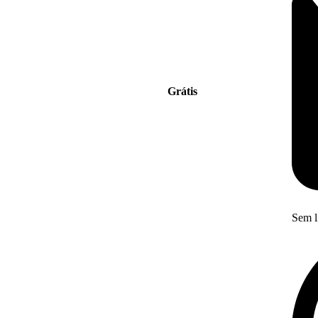
Grátis
Sem l