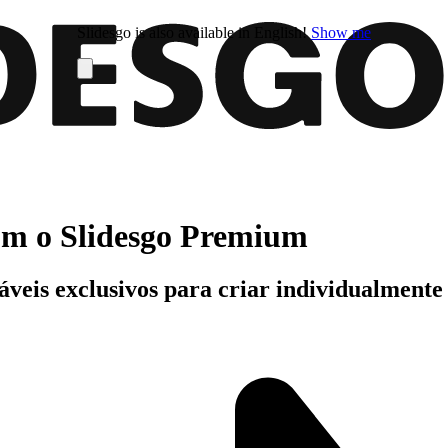
Slidesgo is also available in English!
Show me
com o Slidesgo Premium
áveis exclusivos para criar individualment