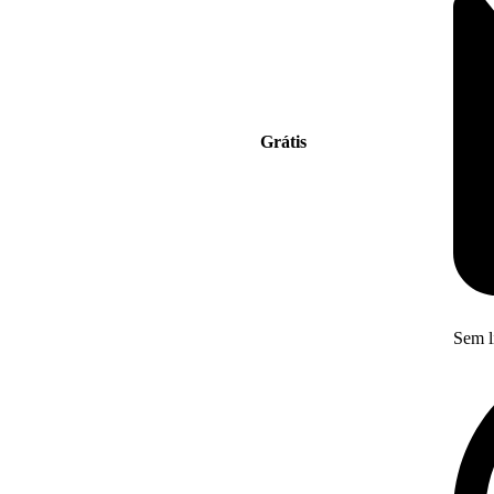
Grátis
Sem l