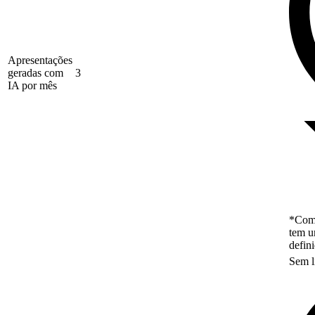
Apresentações
geradas com
3
IA por mês
*Como
tem u
defin
Sem l