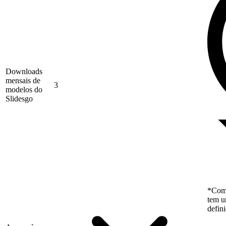
Downloads
mensais de
3
modelos do
Slidesgo
*Como
tem u
defin