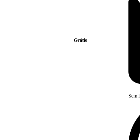
Grátis
Sem l