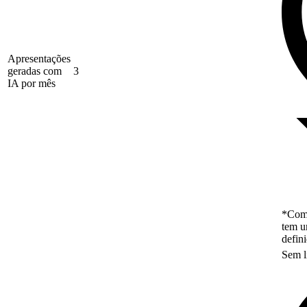
Apresentações
geradas com
3
IA por mês
*Como
tem u
defin
Sem l