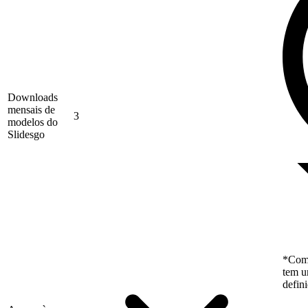
Downloads
mensais de
3
modelos do
Slidesgo
*Como
tem u
defin