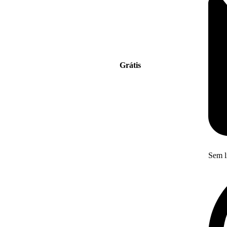
Grátis
Sem l