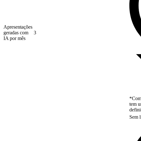
Apresentações
geradas com
3
IA por mês
*Como
tem u
defin
Sem l