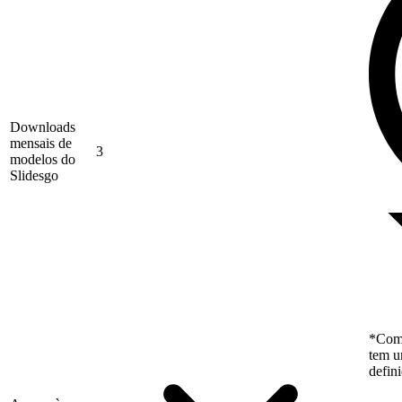
Downloads
mensais de
3
modelos do
Slidesgo
*Como
tem u
defin