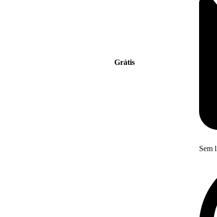
Grátis
Sem l