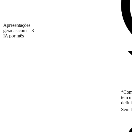
Apresentações
geradas com
3
IA por mês
*Como
tem u
defin
Sem l