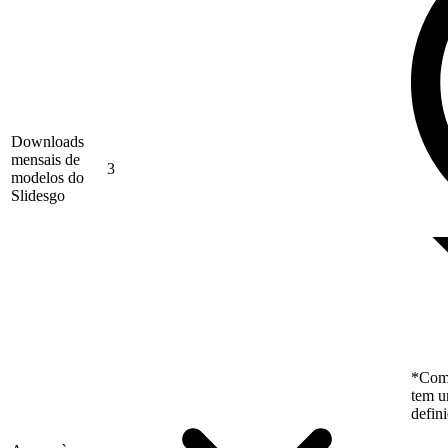
Downloads
mensais de
3
modelos do
Slidesgo
*Como
tem u
defin