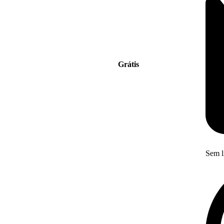
Grátis
Sem l