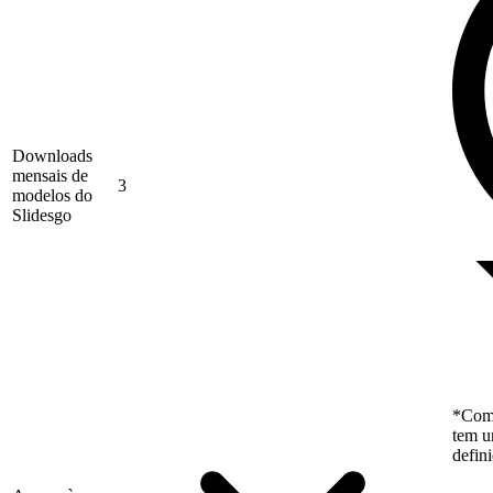
Downloads
mensais de
3
modelos do
Slidesgo
*Como
tem u
defin