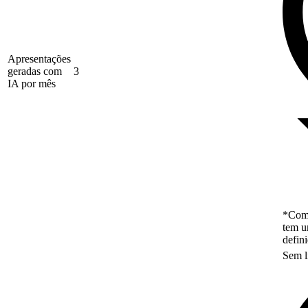
Apresentações
geradas com
3
IA por mês
*Como
tem u
defin
Sem l