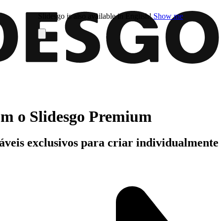
Slidesgo is also available in English!
Show me
com o Slidesgo Premium
áveis exclusivos para criar individualment