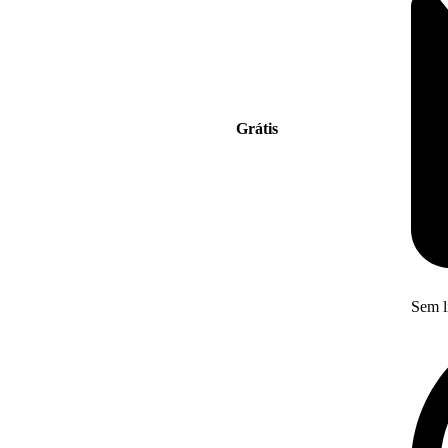
Grátis
Sem l