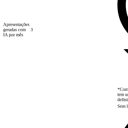
Apresentações
geradas com
3
IA por mês
*Como
tem u
defin
Sem l