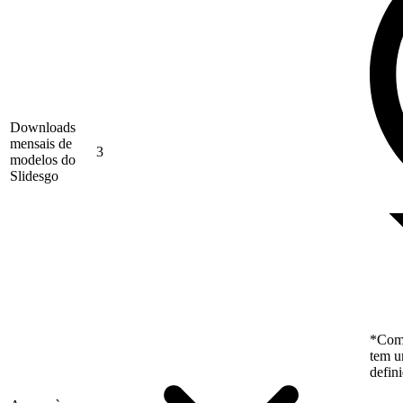
Downloads
mensais de
3
modelos do
Slidesgo
*Como
tem u
defin