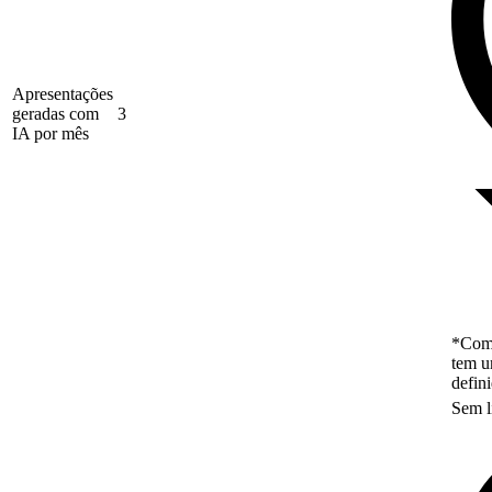
Apresentações
geradas com
3
IA por mês
*Como
tem u
defin
Sem l