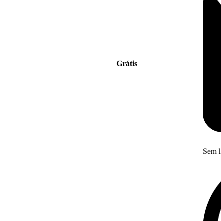
Grátis
Sem l