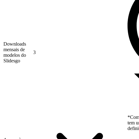
Downloads
mensais de
3
modelos do
Slidesgo
*Como
tem u
defin