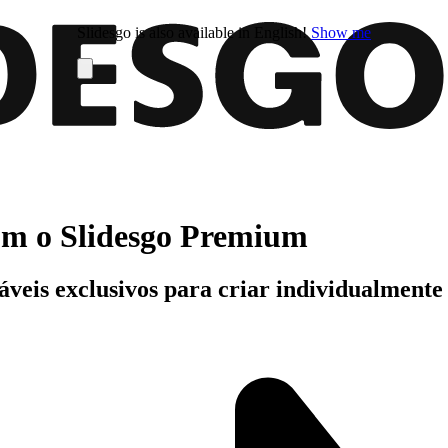
Slidesgo is also available in English!
Show me
com o Slidesgo Premium
áveis exclusivos para criar individualment