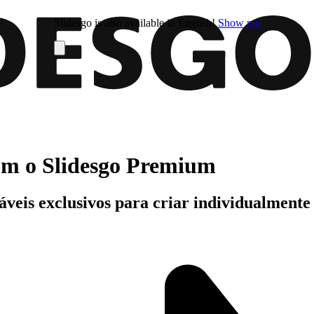
Slidesgo is also available in English!
Show me
com o Slidesgo Premium
áveis exclusivos para criar individualment