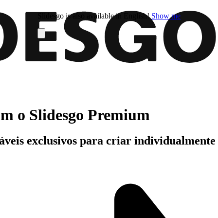
Slidesgo is also available in English!
Show me
com o Slidesgo Premium
áveis exclusivos para criar individualment