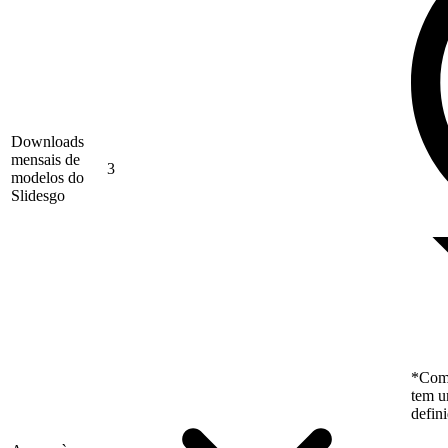
Downloads
mensais de
3
modelos do
Slidesgo
*Como
tem u
defin