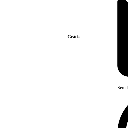
Grátis
Sem l