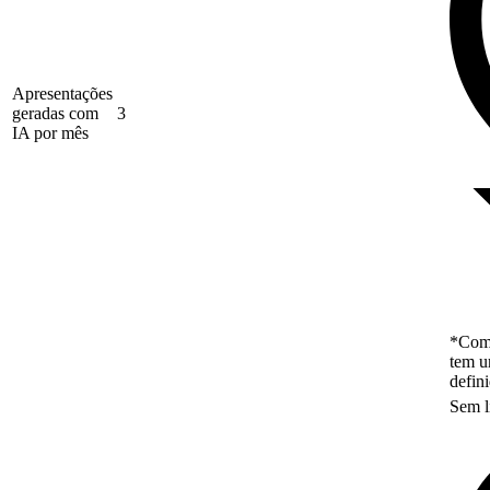
Apresentações
geradas com
3
IA por mês
*Como
tem u
defin
Sem l